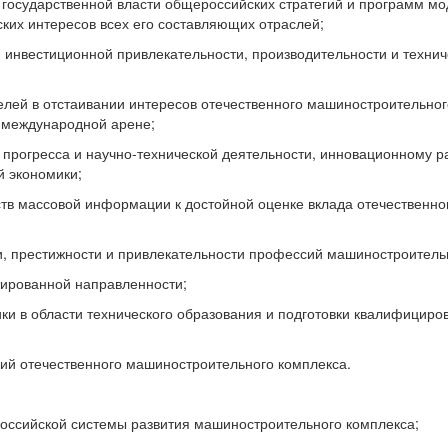
и государственной власти общероссийских стратегий и программ м
ких интересов всех его составляющих отраслей;
, инвестиционной привлекательности, производительности и техн
лей в отстаивании интересов отечественного машиностроительного
а международной арене;
о прогресса и научно-технической деятельности, инновационному 
й экономики;
ств массовой информации к достойной оценке вклада отечественн
, престижности и привлекательности профессий машиностроитель
тированной направленности;
ки в области технического образования и подготовки квалифициро
ний отечественного машиностроительного комплекса.
оссийской системы развития машиностроительного комплекса;