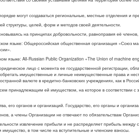
порядке могут создаваться региональные, местные отделения и пр
ей структуры, целей, форм и методов своей деятельности.
сновываясь на принципах добровольности, равноправия её членов, 
сском языке: Общероссийская общественная организация «Союз ма
сии».
языке: All-Russian Public Organization «The Union of machine engi
 юридическое лицо с момента ее государственной регистрации, об
иобретать имущественные и личные неимущественные права и нести
иностранной валюте в кредитно-банковских учреждениях, как в Росси
 всем принадлежащим ей имуществом, на которое в соответствии с
ва, его органов и организаций. Государство, его органы и органи
енов, а члены Организации не отвечают по обязательствам Органи
еятельности извлечение прибыли и не распределяет прибыль между
 имущество, в том числе на вступительные и членские взносы.