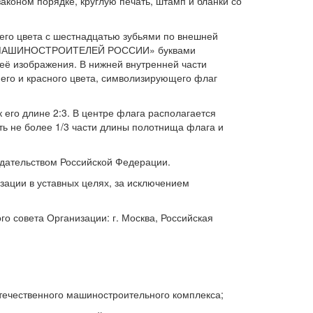
аконом порядке, круглую печать, штамп и бланки со
его цвета с шестнадцатью зубьями по внешней
СОЮЗ МАШИНОСТРОИТЕЛЕЙ РОССИИ» буквами
её изображения. В нижней внутренней части
го и красного цвета, символизирующего флаг
его длине 2:3. В центре флага располагается
ь не более 1/3 части длины полотнища флага и
одательством Российской Федерации.
ации в уставных целях, за исключением
о совета Организации: г. Москва, Российская
течественного машиностроительного комплекса;