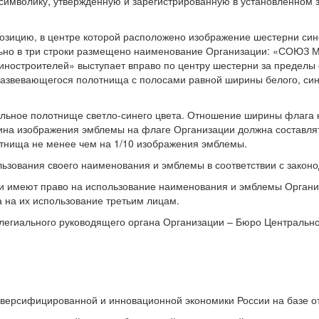
символику, утвержденную и зарегистрированную в установленном з
озицию, в центре которой расположено изображение шестерни син
нтально в три строки размещено наименование Организации: «
шиностроителей» выступает вправо по центру шестерни за пределы 
азвевающегося полотнища с полосами равной ширины белого, сине
льное полотнище светло-синего цвета. Отношение ширины флага к 
на изображения эмблемы на флаге Организации должна составлят
лотнища не менее чем на 1/10 изображения эмблемы.
льзования своего наименования и эмблемы в соответствии с закон
и имеют право на использование наименования и эмблемы Организ
 на их использование третьим лицам.
легиального руководящего органа Организации – Бюро Центральног
диверсифицированной и инновационной экономики России на базе о