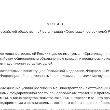
У С Т А В
оссийской общественной организации «Союз машиностроителей Р
юз машиностроителей России», далее именуемая «Организация»,
сийским общественным объединением граждан и юридических лиц 
в и достижения уставных целей.
 соответствии с Конституцией Российской Федерации, Федеральны
й Федерации, общепризнанными принципами и нормами междунаро
объединение усилий российских машиностроителей в отстаивании 
анами государственной власти общероссийских стратегий и програ
мики, а также представительство законных интересов и защита пр
 предприятиями и организациями всех форм собственности и обще
 соответствии со своими уставными целями на территории более п