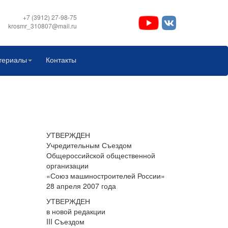
+7 (3912) 27-98-75
krosmr_310807@mail.ru
териалы
Контакты
УТВЕРЖДЕН
Учредительным Съездом
Общероссийской общественной
организации
«Союз машиностроителей России»
28 апреля 2007 года
УТВЕРЖДЕН
в новой редакции
III Съездом