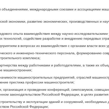
ми объединениями, международными союзами и ассоциациями маши
ийской экономики, развитию экономических, производственных и на
ередового опыта взаимодействия между научно-исследовательским
х технологий, содействие разработке и внедрению передовых отра
приятиям в вопросах их взаимодействия с органами власти всех у
нческого и инженерно-технического персонала, формированию со
троительного комплекса;
артнерства между работниками и работодателями, а также их объе
ре машиностроения;
 значимости машиностроительных предприятий, отраслей машиност
шение престижа профессии машиностроителя;
, организация и проведение конференций, симпозиумов, совещаний
ленном законодательством Российской Федерации, в целях развити
 строительству и эксплуатации зданий и сооружений, необходимых
ьством Российской Федерации;