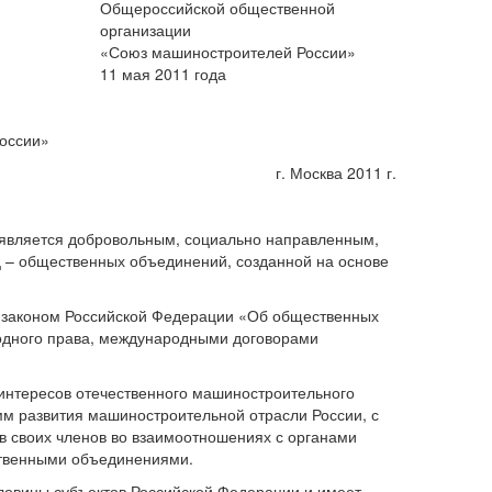
Общероссийской общественной
организации
«Союз машиностроителей России»
11 мая 2011 года
оссии»
г. Москва 2011 г.
 является добровольным, социально направленным,
– общественных объединений, созданной на основе
м законом Российской Федерации «Об общественных
дного права, международными договорами
интересов отечественного машиностроительного
мм развития машиностроительной отрасли России, с
ав своих членов во взаимоотношениях с органами
ственными объединениями.
оловины субъектов Российской Федерации и имеет