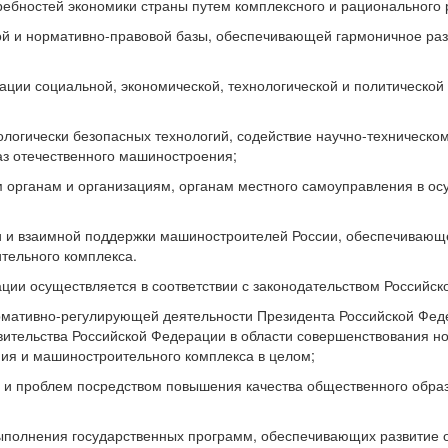
ребностей экономики страны путем комплексного и рационального
ой и нормативно-правовой базы, обеспечивающей гармоничное ра
ации социальной, экономической, технологической и политической
кологически безопасных технологий, содействие научно-техническ
аз отечественного машиностроения;
м органам и организациям, органам местного самоуправления в о
ии и взаимной поддержки машиностроителей России, обеспечиваю
тельного комплекса.
зации осуществляется в соответствии с законодательством Россий
нормативно-регулирующей деятельности Президента Российской Фе
ительства Российской Федерации в области совершенствования н
ия и машиностроительного комплекса в целом;
 и проблем посредством повышения качества общественного образ
е выполнения государственных программ, обеспечивающих развитие