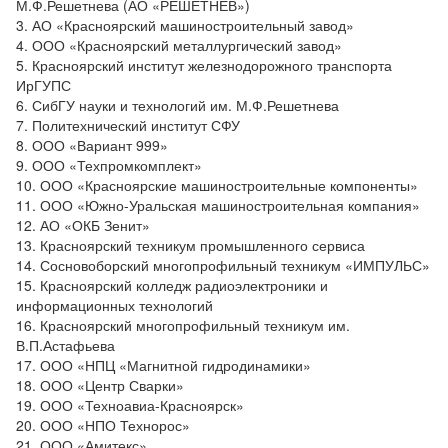
М.Ф.Решетнева (АО «РЕШЕТНЁВ»)
3. АО «Красноярский машиностроительный завод»
4. ООО «Красноярский металлургический завод»
5. Красноярский институт железнодорожного транспорта
ИрГУПС
6. СибГУ науки и технологий им. М.Ф.Решетнева
7. Политехнический институт СФУ
8. ООО «Вариант 999»
9. ООО «Техпромкомплект»
10. ООО «Красноярские машиностроительные компоненты»
11. ООО «Южно-Уральская машиностроительная компания»
12. АО «ОКБ Зенит»
13. Красноярский техникум промышленного сервиса
14. Сосновоборский многопрофильный техникум «ИМПУЛЬС»
15. Красноярский колледж радиоэлектроники и
информационных технологий
16. Красноярский многопрофильный техникум им.
В.П.Астафьева
17. ООО «НПЦ «Магнитной гидродинамики»
18. ООО «Центр Сварки»
19. ООО «Техноавиа-Красноярск»
20. ООО «НПО Технорос»
21. ООО «Амитекс»