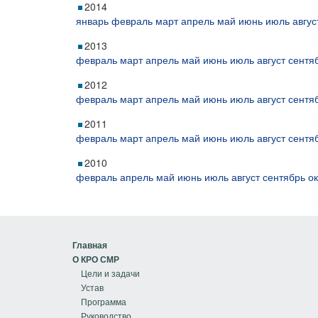
2014
январь
февраль
март
апрель
май
июнь
июль
авгус
2013
февраль
март
апрель
май
июнь
июль
август
сентя
2012
февраль
март
апрель
май
июнь
июль
август
сентя
2011
февраль
март
апрель
май
июнь
июль
август
сентя
2010
февраль
апрель
май
июнь
июль
август
сентябрь
о
Главная
О КРО СМР
Цели и задачи
Устав
Программа
Руководство