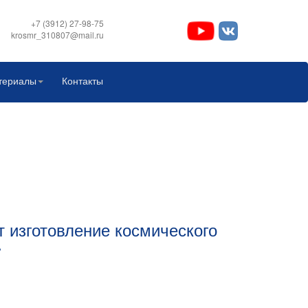
+7 (3912) 27-98-75
krosmr_310807@mail.ru
териалы
Контакты
 изготовление космического
»