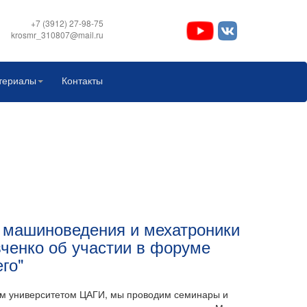
+7 (3912) 27-98-75
krosmr_310807@mail.ru
териалы
Контакты
а машиноведения и мехатроники
ченко об участии в форуме
го"
ом университетом ЦАГИ, мы проводим семинары и