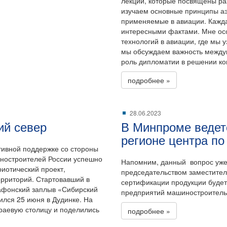
лекции, которые посвящены р
изучаем основные принципы аэ
применяемые в авиации. Кажд
интересными фактами. Мне осо
технологий в авиации, где мы 
мы обсуждаем важность между
роль дипломатии в решении ко
подробнее »
28.06.2023
ий север
В Минпроме ведет
регионе центра п
тивной поддержке со стороны
ностроителей России успешно
Напомним, данный вопрос уже
иотический проект,
председательством заместител
ерриторий. Стартовавший в
сертификации продукции будет
рафонский заплыв «Сибирский
предприятий машиностроитель
ился 25 июня в Дудинке. На
краевую столицу и поделились
подробнее »