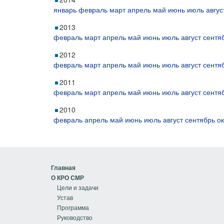
январь
февраль
март
апрель
май
июнь
июль
авгус
2013
февраль
март
апрель
май
июнь
июль
август
сентя
2012
февраль
март
апрель
май
июнь
июль
август
сентя
2011
февраль
март
апрель
май
июнь
июль
август
сентя
2010
февраль
апрель
май
июнь
июль
август
сентябрь
о
Главная
О КРО СМР
Цели и задачи
Устав
Программа
Руководство