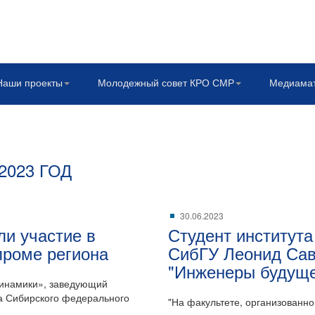
Наши проекты
Молодежный совет КРО СМР
Медиама
023 ГОД
30.06.2023
и участие в
Студент институт
роме региона
СибГУ Леонид Сав
"Инженеры будуще
динамики», заведующий
та Сибирского федерального
"На факультете, организованн