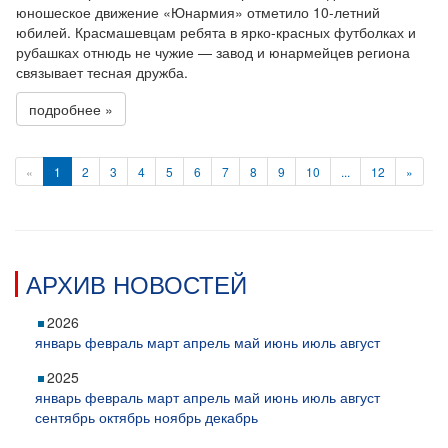
юношеское движение «Юнармия» отметило 10-летний
юбилей. Красмашевцам ребята в ярко-красных футболках и
рубашках отнюдь не чужие — завод и юнармейцев региона
связывает тесная дружба.
подробнее »
«
1
2
3
4
5
6
7
8
9
10
...
12
»
АРХИВ НОВОСТЕЙ
2026
январь
февраль
март
апрель
май
июнь
июль
август
2025
январь
февраль
март
апрель
май
июнь
июль
август
сентябрь
октябрь
ноябрь
декабрь