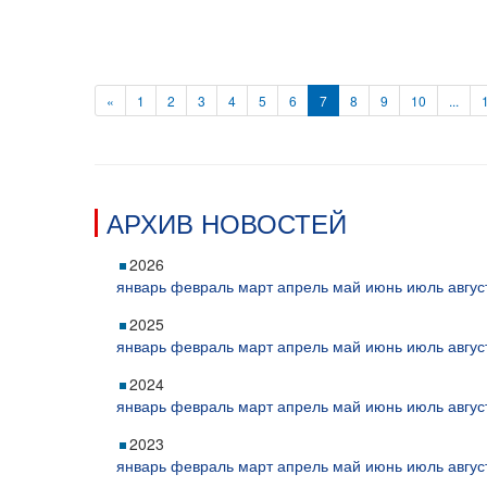
«
1
2
3
4
5
6
7
8
9
10
...
АРХИВ НОВОСТЕЙ
2026
январь
февраль
март
апрель
май
июнь
июль
авгус
2025
январь
февраль
март
апрель
май
июнь
июль
авгус
2024
январь
февраль
март
апрель
май
июнь
июль
авгус
2023
январь
февраль
март
апрель
май
июнь
июль
авгус