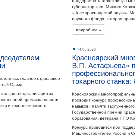
поддерживать талантливую мол
губернатор края Михаил Котюк
«Часе красноярской науки». М
научного фонда, которая прош
подробнее »
14.05.2026
едседателем
Красноярский мно
ии
В.П. Астафьева» п
профессиональног
остоялось главное отраслевое
токарного станка:
ятый Съезд.
тельности организации за
Красноярский многопрофильный
ечественной промышленности,
проводит конкурс профессионал
ки и технологического
навыков» памяти заслуженного
Государственной премии Красн
образования, ветерана НПО Кр
Конкурс проводится при подде
Машиностроителей России и С