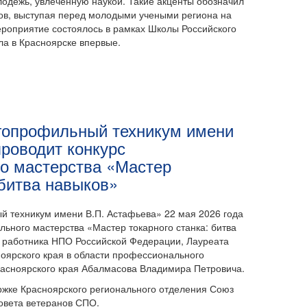
одежь, увлеченную наукой. Такие акценты обозначил
ов, выступая перед молодыми учеными региона на
ероприятие состоялось в рамках Школы Российского
ла в Красноярске впервые.
гопрофильный техникум имени
роводит конкурс
о мастерства «Мастер
 битва навыков»
 техникум имени В.П. Астафьева» 22 мая 2026 года
ьного мастерства «Мастер токарного станка: битва
 работника НПО Российской Федерации, Лауреата
оярского края в области профессионального
асноярского края Абалмасова Владимира Петровича.
ржке Красноярского регионального отделения Союз
овета ветеранов СПО.