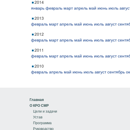
2014
январь
февраль
март
апрель
май
июнь
июль
авгус
2013
февраль
март
апрель
май
июнь
июль
август
сентя
2012
февраль
март
апрель
май
июнь
июль
август
сентя
2011
февраль
март
апрель
май
июнь
июль
август
сентя
2010
февраль
апрель
май
июнь
июль
август
сентябрь
о
Главная
О КРО СМР
Цели и задачи
Устав
Программа
Руководство