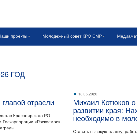
Наши проекты
Молодежный совет КРО СМР
Медиама
26 ГОД
18.05.2026
 главой отрасли
Михаил Котюков о
развитии края: Н
остав Красноярского РО
необходимо в мол
м Госкорпорации «Роскосмос».
аграды.
Ставить высокую планку, работ