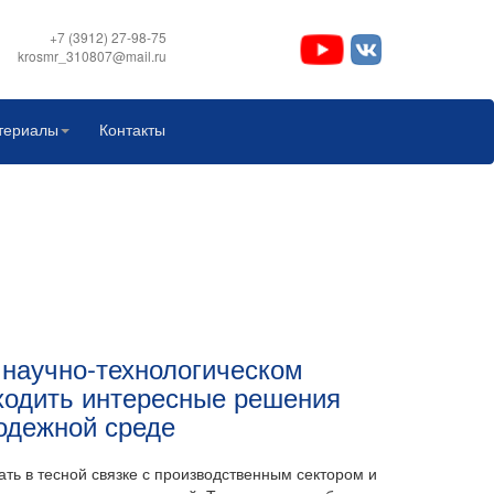
+7 (3912) 27-98-75
krosmr_310807@mail.ru
териалы
Контакты
 научно-технологическом
аходить интересные решения
одежной среде
ать в тесной связке с производственным сектором и