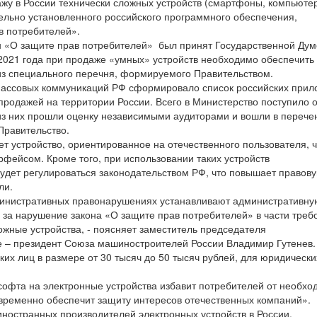
ажу в России технически сложных устройств (смартфоны, компьюте
ельно установленного российского программного обеспечения,
в потребителей».
н «О защите прав потребителей» был принят Государственной Дум
 2021 года при продаже «умных» устройств необходимо обеспечить
из специального перечня, формируемого Правительством.
 массовых коммуникаций РФ сформировало список российских прил
продажей на территории России. Всего в Министерство поступило 
 из них прошли оценку независимыми аудиторами и вошли в перече
Правительство.
т устройство, ориентированное на отечественного пользователя, ч
фейсом. Кроме того, при использовании таких устройств
удет регулироваться законодательством РФ, что повышает правов
ли.
министративных правонарушениях устанавливают административну
 за нарушение закона «О защите прав потребителей» в части треб
ожные устройства, - поясняет заместитель председателя
е – президент Союза машиностроителей России Владимир Гутенев.
х лиц в размере от 30 тысяч до 50 тысяч рублей, для юридически
софта на электронные устройства избавит потребителей от необхо
временно обеспечит защиту интересов отечественных компаний».
иностранных производителей электронных устройств в России.