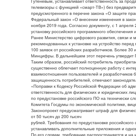
Гутеневым, устанавливает ответственность за прод
телевизоры с функцией «смарт-ТВ») без предварит
предусмотренного в перечне закона «О защите пра
Федеральный закон «О внесении изменения в зако
ноября 2019 года. Согласно документу, с 1 апреля
установку российского программного обеспечения 
Ранее Министерство цифрового развития, связи и
рекомендованных к установке на устройство перед 
100 заявок от российских разработчиков. Более 30
Минцифры. В дальнейшем этот перечень утвердит 
Таким образом, российский потребитель приобретае
существенно облегчает полноценную работу с интер
взаимоотношения пользователей и разработчиков б
защищенность потребителей, отмечают законодате
«Поправки к Кодексу Российской Федерации об ад
ответственность для физических и юридических лиц
по предустановке российского ПО на технически сл
Комитета Госдумы по экономической политике, виц
Законопроект предусматривает штраф для физически
от 50 тысяч до 200 тысяч
рублей. Требования по предустановке российского 
устанавливать дополнительные приложения и одно
По его словам, требование распространяется и на 