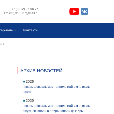
+7 (3912) 27-98-75
krosmr_310807@mail.ru
териалы
Контакты
ств
АРХИВ НОВОСТЕЙ
2026
январь
февраль
март
апрель
май
июнь
июль
август
2025
январь
февраль
март
апрель
май
июнь
июль
август
сентябрь
октябрь
ноябрь
декабрь