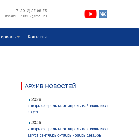
+7 (3912) 27-98-75
krosmr_310807@mail.ru
териалы
Контакты
АРХИВ НОВОСТЕЙ
2026
январь
февраль
март
апрель
май
июнь
июль
август
2025
январь
февраль
март
апрель
май
июнь
июль
август
сентябрь
октябрь
ноябрь
декабрь