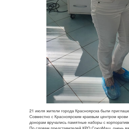
21 июля жители города Красноярска были приглаше
Совместно с Красноярским краевым центром крови
донорам вручались памятные наборы с корпоратив
По словам представителей КРО СоюзМаш, очень ва