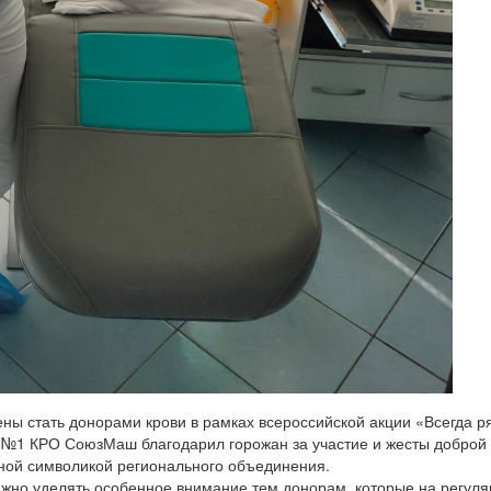
ны стать донорами крови в рамках всероссийской акции «Всегда р
 №1 КРО СоюзМаш благодарил горожан за участие и жесты доброй 
ной символикой регионального объединения.
жно уделять особенное внимание тем донорам, которые на регул