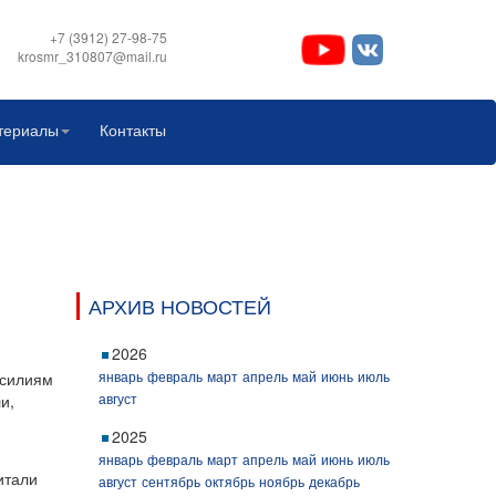
+7 (3912) 27-98-75
krosmr_310807@mail.ru
териалы
Контакты
АРХИВ НОВОСТЕЙ
2026
январь
февраль
март
апрель
май
июнь
июль
усилиям
август
и,
2025
январь
февраль
март
апрель
май
июнь
июль
итали
август
сентябрь
октябрь
ноябрь
декабрь