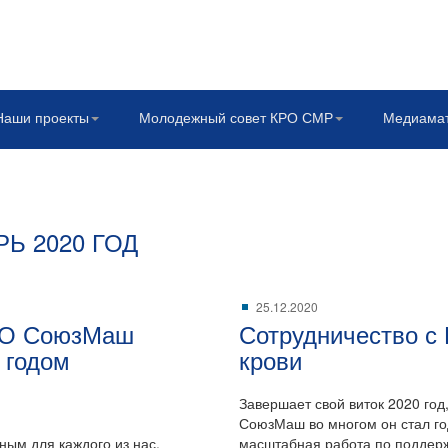
Наши проекты
Молодежный совет КРО СМР
Медиама
Ь 2020 ГОД
25.12.2020
КРО СоюзМаш
Сотрудничество с
 годом
крови
Завершает свой виток 2020 год
СоюзМаш во многом он стал г
ным для каждого из нас.
масштабная работа по поддерж