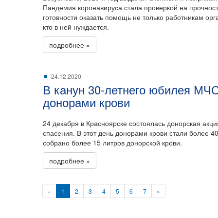
Пандемия коронавируса стала проверкой на прочност
готовности оказать помощь не только работникам орга
кто в ней нуждается.
подробнее »
24.12.2020
В канун 30-летнего юбилея МЧС
донорами крови
24 декабря в Красноярске состоялась донорская акц
спасения. В этот день донорами крови стали более 4
собрано более 15 литров донорской крови.
подробнее »
«
1
2
3
4
5
6
7
»