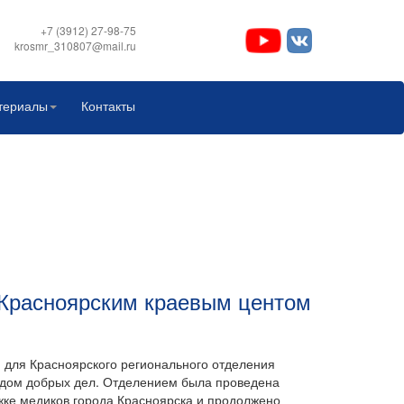
+7 (3912) 27-98-75
krosmr_310807@mail.ru
териалы
Контакты
 Красноярским краевым центом
, для Красноярского регионального отделения
одом добрых дел. Отделением была проведена
ке медиков города Красноярска и продолжено