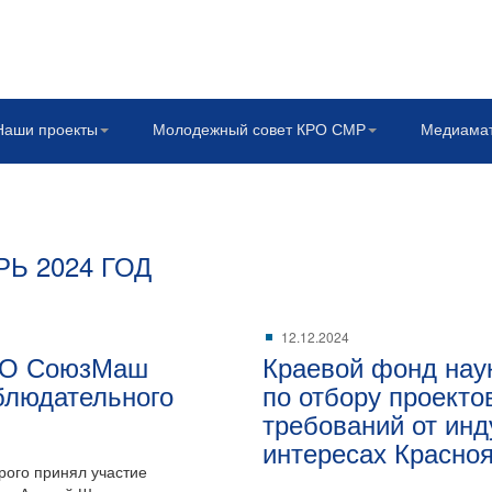
Наши проекты
Молодежный совет КРО СМР
Медиама
Ь 2024 ГОД
12.12.2024
 РО СоюзМаш
Краевой фонд наук
блюдательного
по отбору проекто
требований от инд
интересах Красноя
рого принял участие