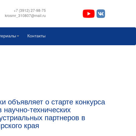
+7 (3912) 27-98-75
krosmr_310807@mail.ru
териалы
Контакты
и объявляет о старте конкурса
в научно-технических
устриальных партнеров в
рского края