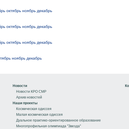
брь
октябрь
ноябрь
декабрь
брь
октябрь
ноябрь
декабрь
брь
октябрь
ноябрь
декабрь
ктябрь
ноябрь
декабрь
Новости
Ко
Новости КРО СМР
Архив новостей
Наши проекты
Космическая одиссея
Малая космическая одиссея
Дуальное практико-ориентированное образование
Многопрофильная олимпиада "Звезда"