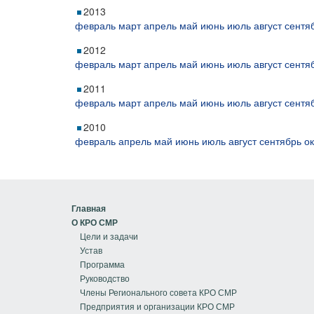
2013
февраль
март
апрель
май
июнь
июль
август
сентя
2012
февраль
март
апрель
май
июнь
июль
август
сентя
2011
февраль
март
апрель
май
июнь
июль
август
сентя
2010
февраль
апрель
май
июнь
июль
август
сентябрь
о
Главная
О КРО СМР
Цели и задачи
Устав
Программа
Руководство
Члены Регионального совета КРО СМР
Предприятия и организации КРО СМР