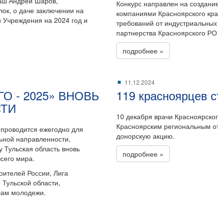
аш Андрей Шаров,
Конкурс направлен на создани
ок, о даче заключении на
компаниями Красноярского края
 Учреждения на 2024 год и
требований от индустриальных
партнерства Красноярского Р
подробнее »
11.12.2024
 - 2025» ВНОВЬ
119 красноярцев 
СТИ
10 декабря врачи Красноярског
Красноярским региональным о
роводится ежегодно для
донорскую акцию.
ьной направленности,
у Тульская область вновь
подробнее »
сего мира.
ителей России, Лига
Тульской области,
лам молодежи.