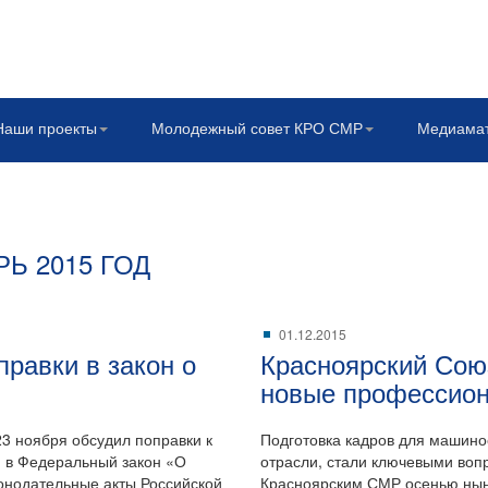
Наши проекты
Молодежный совет КРО СМР
Медиама
Ь 2015 ГОД
01.12.2015
равки в закон о
Красноярский Сою
новые профессион
3 ноября обсудил поправки к
Подготовка кадров для машино
 в Федеральный закон «О
отрасли, стали ключевыми воп
онодательные акты Российской
Красноярским СМР осенью нын