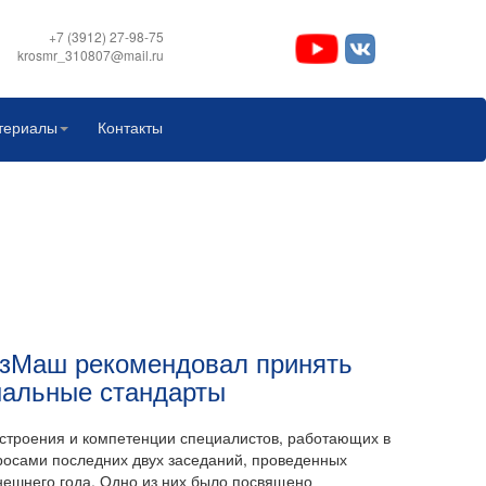
+7 (3912) 27-98-75
krosmr_310807@mail.ru
териалы
Контакты
зМаш рекомендовал принять
альные стандарты
строения и компетенции специалистов, работающих в
росами последних двух заседаний, проведенных
ешнего года. Одно из них было посвящено