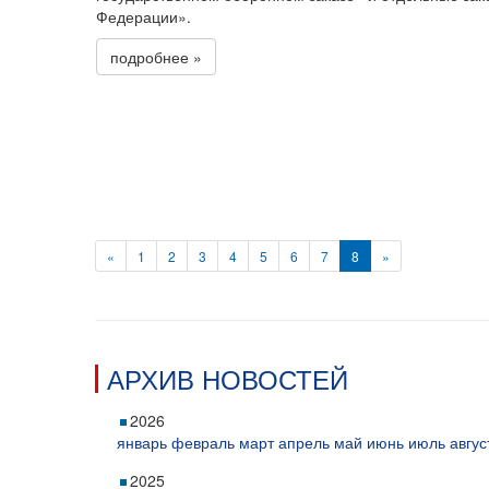
Федерации».
подробнее »
«
1
2
3
4
5
6
7
8
»
АРХИВ НОВОСТЕЙ
2026
январь
февраль
март
апрель
май
июнь
июль
авгус
2025