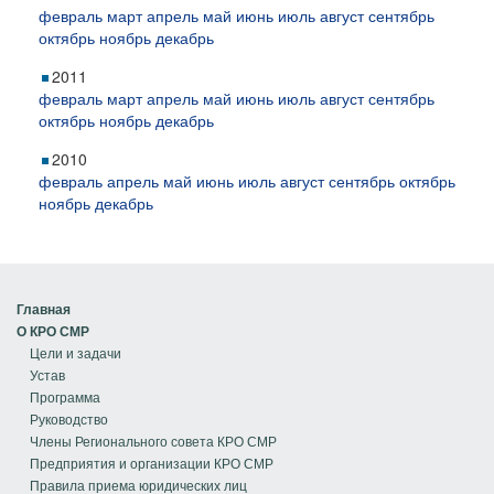
февраль
март
апрель
май
июнь
июль
август
сентябрь
октябрь
ноябрь
декабрь
2011
февраль
март
апрель
май
июнь
июль
август
сентябрь
октябрь
ноябрь
декабрь
2010
февраль
апрель
май
июнь
июль
август
сентябрь
октябрь
ноябрь
декабрь
Главная
О КРО СМР
Цели и задачи
Устав
Программа
Руководство
Члены Регионального совета КРО СМР
Предприятия и организации КРО СМР
Правила приема юридических лиц