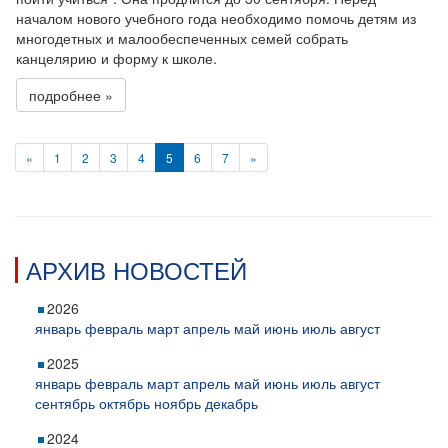
началом нового учебного года необходимо помочь детям из
многодетных и малообеспеченных семей собрать
канцелярию и форму к школе.
подробнее »
«
1
2
3
4
5
6
7
»
АРХИВ НОВОСТЕЙ
2026
январь
февраль
март
апрель
май
июнь
июль
август
2025
январь
февраль
март
апрель
май
июнь
июль
август
сентябрь
октябрь
ноябрь
декабрь
2024