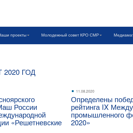
Наши проекты
Молодежный совет КРО СМР
Медиама
 2020 ГОД
11.08.2020
сноярского
Определены побед
Маш России
рейтинга IX Межд
Международной
промышленного ф
ции «Решетневские
2020»