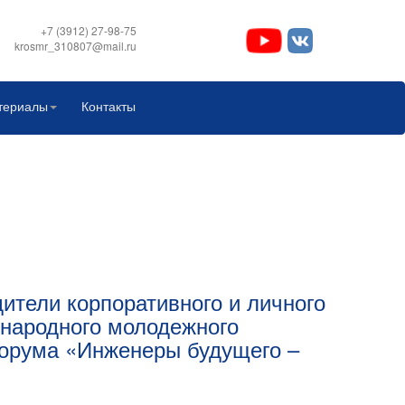
+7 (3912) 27-98-75
krosmr_310807@mail.ru
териалы
Контакты
ители корпоративного и личного
ународного молодежного
орума «Инженеры будущего –