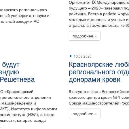
Оргкомитет IX Международно
будущего – 2020» завершил под
оярского регионального
рейтинга. Всего в работе Фору
нный университет науки и
молодые инженеры и ученые и
тельный завод» и АО
отрасли, а также делегаты из 6
подробнее »
10.08.2020
 будут
Красноярские люб
пендию
регионального от
 Решетнева
донорами крови
АО «Красноярский
8 августа в честь Всероссийск
в регионального отделения
краевого центра крови № 1 со
та машиноведения и
Союза машиностроителей Росс
(ИКТ), Института информатики
подробнее »
го института (ИЭИ), а также
ьности, которые всегда
.