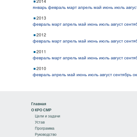
2014
январь
февраль
март
апрель
май
июнь
июль
авгус
2013
февраль
март
апрель
май
июнь
июль
август
сентя
2012
февраль
март
апрель
май
июнь
июль
август
сентя
2011
февраль
март
апрель
май
июнь
июль
август
сентя
2010
февраль
апрель
май
июнь
июль
август
сентябрь
о
Главная
О КРО СМР
Цели и задачи
Устав
Программа
Руководство