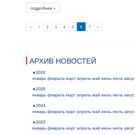
подробнее »
«
1
2
3
4
5
6
7
»
АРХИВ НОВОСТЕЙ
2026
январь
февраль
март
апрель
май
июнь
июль
авгус
2025
январь
февраль
март
апрель
май
июнь
июль
авгус
2024
январь
февраль
март
апрель
май
июнь
июль
авгус
2023
январь
февраль
март
апрель
май
июнь
июль
авгус