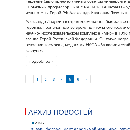
Решение было принято ученым советом университета 
«Почетный профессор СибГУ им. М.Ф. Решетнева» уд
испытатель, Герой РФ Александр Иванович Лазуткин.
Александр Лазуткин в отряд космонавтов был зачислен
героизм, проявленные во время длительного космиче
научно- исследовательском комплексе «Мир» в 1998 
звание Герой Российской Федерации. Он также награ
освоении космоса», медалями НАСА «За космический
заслуги».
подробнее »
«
1
2
3
4
5
6
»
АРХИВ НОВОСТЕЙ
2026
январь
февраль
март
апрель
май
июнь
июль
авгус