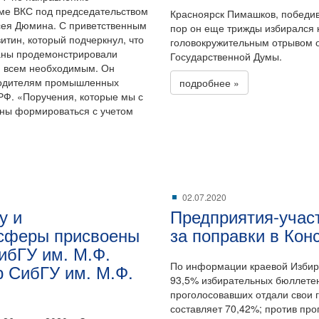
ме ВКС под председательством
Красноярск Пимашков, победив 
ксея Дюмина. С приветственным
пор он еще трижды избирался 
тин, который подчеркнул, что
головокружительным отрывом от
аны продемонстрировали
Государственной Думы.
й всем необходимым. Он
оводителям промышленных
подробнее »
РФ. «Поручения, которые мы с
жны формироваться с учетом
02.07.2020
у и
Предприятия-учас
-сферы присвоены
за поправки в Ко
ибГУ им. М.Ф.
По информации краевой Избир
р СибГУ им. М.Ф.
93,5% избирательных бюллетен
проголосовавших отдали свои г
составляет 70,42%; против про