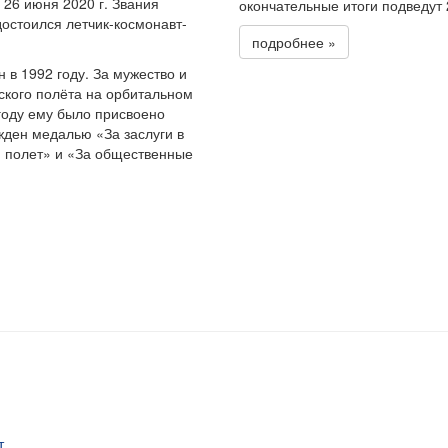
26 июня 2020 г. Звания
окончательные итоги подведут
остоился летчик-космонавт-
подробнее »
 в 1992 году. За мужество и
ского полёта на орбитальном
году ему было присвоено
жден медалью «За заслуги в
 полет» и «За общественные
т