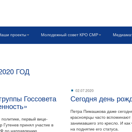
Наши проекты
Молодежный совет КРО СМР
Медиама
020 ГОД
02.07.2020
группы Госсовета
Сегодня день рож
нность»
Петра Пимашкова даже сегодня,
красноярцы часто вспоминают к
 политике, первый вице-
занимавшего это кресло. И как
 Гутенев принял участие в
на поднятие его статуса.
 РФ по направлению