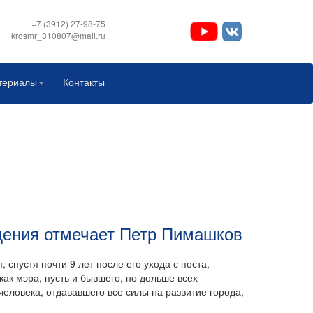
+7 (3912) 27-98-75
krosmr_310807@mail.ru
териалы
Контакты
дения отмечает Петр Пимашков
 спустя почти 9 лет после его ухода с поста,
ак мэра, пусть и бывшего, но дольше всех
 человека, отдававшего все силы на развитие города,